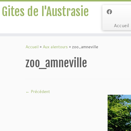
Gites de l'Austrasie
Accueil
Passer
au
Accueil
»
Aux alentours
»
zoo_amneville
contenu
zoo_amneville
← Précédent