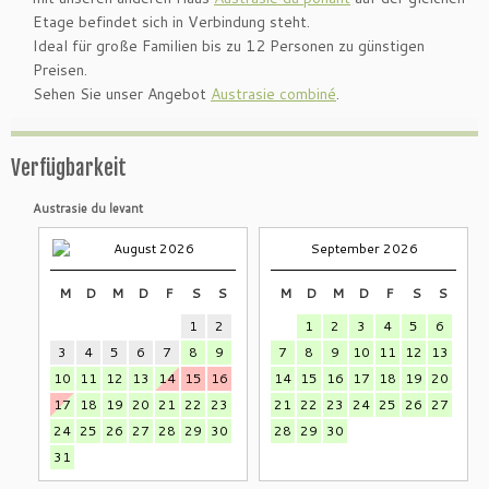
Etage befindet sich in Verbindung steht.
Ideal für große Familien bis zu 12 Personen zu günstigen
Preisen.
Sehen Sie unser Angebot
Austrasie combiné
.
Verfügbarkeit
Austrasie du levant
August 2026
September 2026
M
D
M
D
F
S
S
M
D
M
D
F
S
S
1
2
1
2
3
4
5
6
3
4
5
6
7
8
9
7
8
9
10
11
12
13
10
11
12
13
14
15
16
14
15
16
17
18
19
20
17
18
19
20
21
22
23
21
22
23
24
25
26
27
24
25
26
27
28
29
30
28
29
30
31