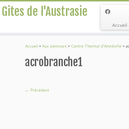
Gites de l'Austrasie
Accueil
Passer
au
Accueil
»
Aux alentours
»
Centre Thermal d’Amnéville
»
a
contenu
acrobranche1
← Précédent