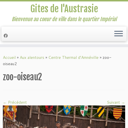
Gites de l'Austrasie
Bienvenue au coeur de ville dans le quartier Impérial
Passer
au
Accueil
»
Aux alentours
»
Centre Thermal d’Amnéville
»
zoo-
contenu
oiseau2
zoo-oiseau2
← Précédent
Suivant →