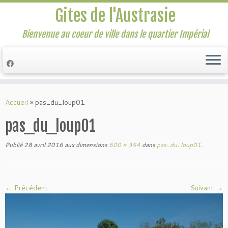
Gites de l'Austrasie
Bienvenue au coeur de ville dans le quartier Impérial
Passer
au
Accueil
»
pas_du_loup01
contenu
pas_du_loup01
Publié
28 avril 2016
aux dimensions
600 × 394
dans
pas_du_loup01
.
← Précédent
Suivant →