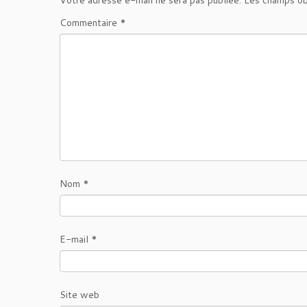
Votre adresse e-mail ne sera pas publiée.
Les champs ob
Commentaire
*
Nom
*
E-mail
*
Site web