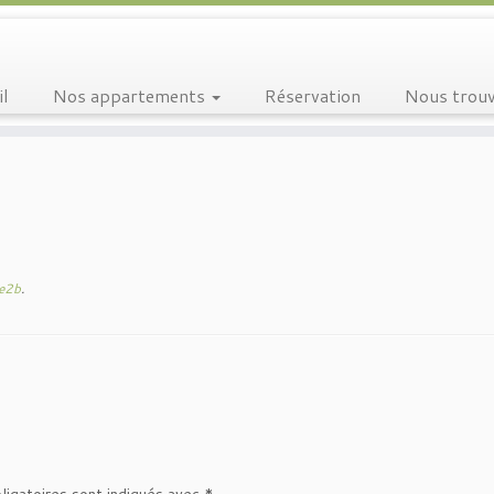
il
Nos appartements
Réservation
Nous trou
ne2b
.