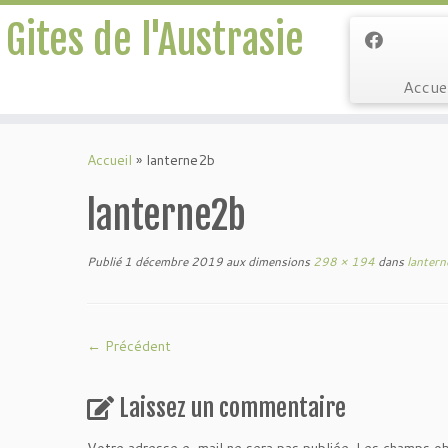
Gites de l'Austrasie
Accue
Passer
au
Accueil
»
lanterne2b
contenu
lanterne2b
Publié
1 décembre 2019
aux dimensions
298 × 194
dans
lanter
← Précédent
Laissez un commentaire